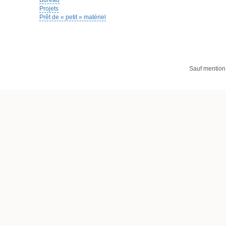
Bureau
Projets
Prêt de « petit » matériel
Sauf mention 