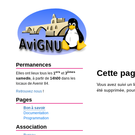
Permanences
Cette pag
ers
èmes
Elles ont lieux tous les
1
et
3
samedis
, à partir de
14h00
dans les
locaux de Avenir 84.
Vous avez suivi un l
été supprimée, pour
Retrouvez nous
!
Pages
Bon à savoir
Documentation
Programmation
Association