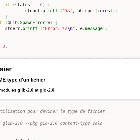
if
(
status 
==
0
)
{
			stdout.
printf
(
"%s"
, nb_cpu 
(
cores
)
)
;
}
ch
(
GLib.
SpawnError
 e
)
{
		stderr.
printf
(
"Error: %s
\n
"
, e.
message
)
;
n
0
;
sier
ME type d'un fichier
s modules
glib-2.0
et
gio-2.0
.
tilisation pour deviner le type de fichier.

 glib-2.0 --pkg gio-2.0 content-type.vala
