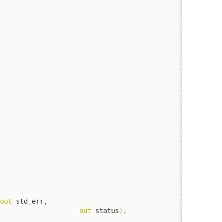
 
out
 std_err,

out
 status
)
;