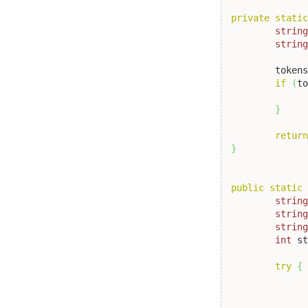
private
stati
strin
strin
	token
if
(
t
}
retur
}
public
static
strin
strin
strin
int
 s
try
{