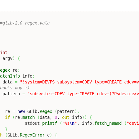
=glib-2.0 regex.vala

int
]
 argv
)
{
Regex
 re
;
MatchInfo
 info
;
g
 data 
=
"!system=DEVFS subsystem=CDEV type=CREATE cdev=
thon's way :)
g
 pattern 
=
"subsystem=CDEV type=CREATE cdev=(?P<device>
		re 
=
new
 GLib.
Regex
(
pattern
)
;
if
(
re.
match
(
data, 
0
, 
out
 info
)
)
{
			stdout.
printf
(
"%s
\n
"
, info.
fetch_named
(
"dev
}
ch
(
GLib.
RegexError
 e
)
{