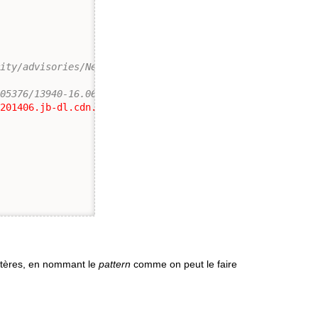
rity/advisories/NetBSD-SA2016-005.txt.asc";
405376/13940-16.06.2016-ITEMA_21011329-0.mp3";
/201406.jb-dl.cdn.scaleengine.net/bsdnow/2016/bsd-0146.m
ctères, en nommant le
pattern
comme on peut le faire