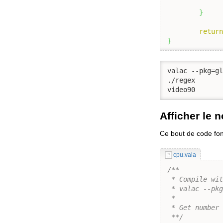
}
retur
}
valac --pkg=gl
./regex

video90
Afficher le
Ce bout de code fo
cpu.vala
/**

 * Compile wit
 * valac --pkg
 *

 * Get number 
 **/