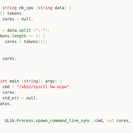
c
string
 nb_cpu 
(
string
 data
)
{
g
[
]
 tokens
;
g
 cores 
=
 null
;
s 
=
 data.
split
(
": "
)
;
okens.
length
==
2
)
{
		cores 
=
 tokens
[
1
]
;
n
 cores
;
int
 main 
(
string
[
]
 argv
)
{
g
 cmd 
=
"/sbin/sysctl hw.ncpu"
;
g
 cores
;
g
 std_err 
=
 null
;
tatus
;
		GLib.
Process
.
spawn_command_line_sync
(
cmd, 
out
 cores,