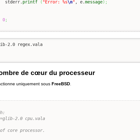
		stderr.
printf
(
"Error: %s
\n
"
, e.
message
)
;
n
0
;
ib-2.0 regex.vala

 nombre de cœur du processeur
nctionne uniquement sous
FreeBSD
.
h:

=glib-2.0 cpu.vala

of core processor.
