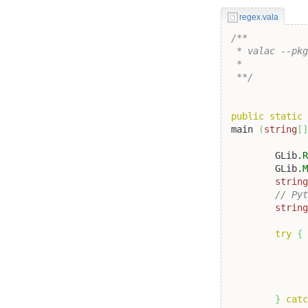
regex.vala
/**

 * valac --pkg
 *

 **/
public
static
main 
(
string
[
	GLib.
	GLib.
strin
// Py
strin
try
{
}
cat