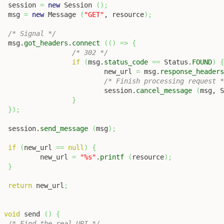
		session 
=
new
 Session 
(
)
;
		msg 
=
new
 Message 
(
"GET"
, resource
)
;
/* Signal */
		msg.
got_headers
.
connect
(
(
)
=>
{
/* 302 */
if
(
msg.
status_code
==
 Status.
FOUND
)
					new_url 
=
 msg.
response_header
/* Finish processing request 
					session.
cancel_message
(
msg, 
}
}
)
;
		session.
send_message
(
msg
)
;
if
(
new_url 
==
null
)
{
			new_url 
=
"%s"
.
printf
(
resource
)
;
}
return
 new_url
;
c
void
 send 
(
)
{
/* Find the real URI */