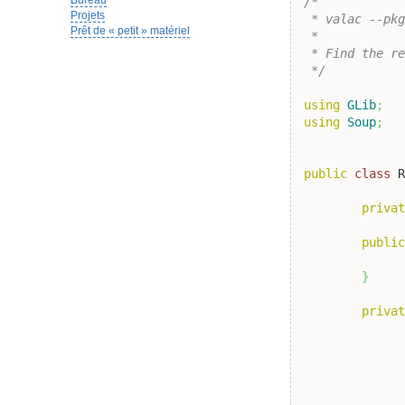
Bureau
/*

Projets
 * valac --pkg
Prêt de « petit » matériel
 *

 * Find the re
 */
using
GLib
;
using
Soup
;
public
class
 
priva
publi
}
priva