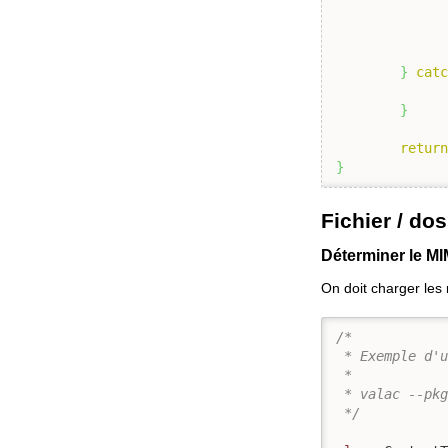
}
cat
}
retur
}
Fichier / dos
Déterminer le MI
On doit charger le
/*

 * Exemple d'u
 *

 * valac --pkg
 */