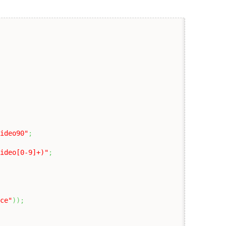
video90"
;
video[0-9]+)"
;
ice"
)
)
;