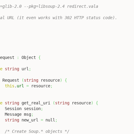
=glib-2.0 --pkg=libsoup-2.4 redirect.vala

al URL (it even works with 302 HTTP status code).

Request 
:
 Object 
{
te
string
 url
;
c
 Request 
(
string
 resource
)
{
this
.
url
=
 resource
;
te
string
 get_real_uri 
(
string
 resource
)
{
		Session session
;
		Message msg
;
string
 new_url 
=
 null
;
/* Create Soup.* objects */