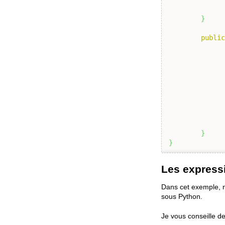
}
publi
}
}
Les express
Dans cet exemple, 
sous Python.
Je vous conseille d