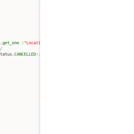
{
s
.
get_one
(
"Location"
)
;
*/
Status.
CANCELLED
)
;