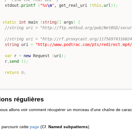
		stdout.
printf
(
"%s
\n
"
, get_real_uri 
(
this
.
url
)
)
;
c
static
int
 main 
(
string
[
]
 args
)
{
//string uri = "http://ftp.netbsd.org/pub/NetBSD/secu
//string uri = "http://rf.proxycast.org/1175697431602
string
 uri 
=
"http://www.podtrac.com/pts/redirect.mp4
var
 r 
=
new
 Request 
(
uri
)
;
		r.
send
(
)
;
return
0
;
ions régulières
nous allons voir comment récupérer un morceau d'une chaîne de cara
e parcourir cette
page
(Cf.
Named subpatterns
).