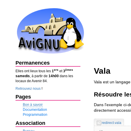
Permanences
Vala
ers
èmes
Elles ont lieux tous les
1
et
3
samedis
, à partir de
14h00
dans les
locaux de Avenir 84.
Vala est un langage
Retrouvez nous
!
Résoudre les
Pages
Dans l'exemple ci-de
Bon à savoir
Documentation
directement accessi
Programmation
Association
redirect.vala