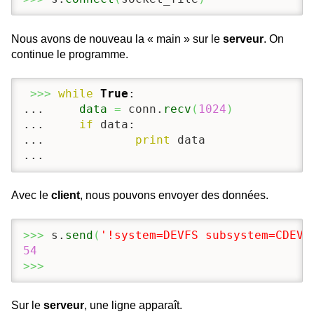
Nous avons de nouveau la « main » sur le
serveur
. On
continue le programme.
>>>
while
True
:

...     
data
=
 conn.
recv
(
1024
)
...     
if
 data:

...             
print
 data

...
Avec le
client
, nous pouvons envoyer des données.
>>>
 s.
send
(
'!system=DEVFS subsystem=CDEV 
54
>>>
Sur le
serveur
, une ligne apparaît.