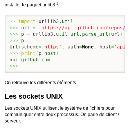
1)
installer le paquet urllib3
.
>>
import
 urllib3.
util
>>>
 url 
=
'https://api.github.com/repos/s
>>>
 p 
=
 urllib3.
util
.
url
.
parse_url
(
url
)
>>>
 p

Url
(
scheme
=
'https'
,
 auth
=
None
,
 host
=
'api.
>>>
print
(
p.
host
)
api.
github
.
com
>>>
On retrouve les différents éléments
Les sockets UNIX
Les sockets UNIX utilisent le système de fichiers pour
communiquer entre deux processus. On parle de client /
serveur.