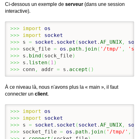
Ci-dessous un exemple de
serveur
(dans une session
interactive).
>>>
import
os
>>>
import
socket
>>>
 s 
=
socket
.
socket
(
socket
.
AF_UNIX
,
soc
>>>
 sock_file 
=
os
.
path
.
join
(
'/tmp/'
,
'so
>>>
 s.
bind
(
sock_file
)
>>>
 s.
listen
(
1
)
>>>
 conn
,
 addr 
=
 s.
accept
(
)
À ce niveau là, nous n'avons plus la « main », il faut
connecter un
client
.
>>>
import
os
>>>
import
socket
>>>
 s 
=
socket
.
socket
(
socket
.
AF_UNIX
,
soc
>>>
 socket_file 
=
os
.
path
.
join
(
'/tmp/'
,
'
>>>
 s.
connect
(
socket_file
)