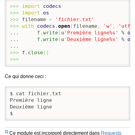
>>>
import
codecs
>>>
import
os
>>>
 filename 
=
'fichier.txt'
>>>
with
codecs
.
open
(
filename
,
'w'
,
'utf-
...      
f
.
write
(
u
'Première ligne%s'
 % 
os
...      
f
.
write
(
u
'Deuxième ligne%s'
 % 
os
>>>
 f.
close
(
)
>>>
Ce qui donne ceci :
$ cat fichier.txt

Première ligne

Deuxième ligne

$
1)
Ce module est incorporé directement dans
Requests