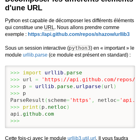
d'une URL
Python est capable de décomposer les différents éléments
qui constitue une
URL
. Nous allons prendre comme
exemple :
https://api.github.com/repos/shazow/urllib3
python3
Sous un session interactive (
) en « important » le
module
urllib.parse
(ce module est présent en standard) :
>>>
import
urllib
.
parse
>>>
 url 
=
'https://api.github.com/repos/s
>>>
 p 
=
urllib
.
parse
.
urlparse
(
url
)
>>>
 p

ParseResult
(
scheme
=
'https'
,
 netloc
=
'api.g
>>>
print
(
p.
netloc
)
api.
github
.
com
>>>
Cette fois-ci avec le module
urllib3.util.url
. Il vous faudra